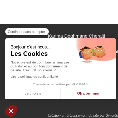
Karima Doghmane Cheraiti
Psychologue clinicienne à Massy
,
j'accompagne enfants, adolescents, adul
ou encore seniors pour soulager vos
souffrances morales : épuisement,
addiction aux drogues, douleurs
somatiques mais aussi hyperactivité ou
burn-out...
Création et référencement du site par Simplé