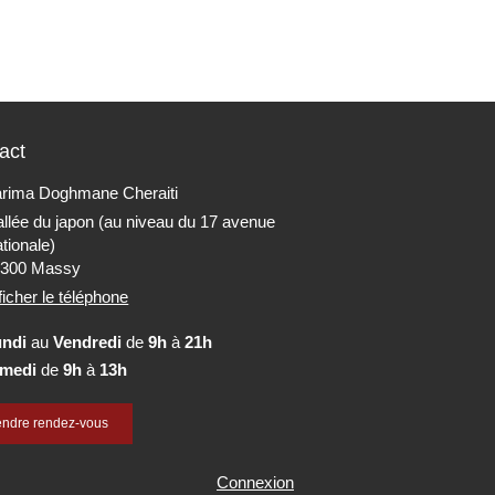
act
rima Doghmane Cheraiti
allée du japon (au niveau du 17 avenue
tionale)
1300
Massy
ficher le téléphone
undi
au
Vendredi
de
9h
à
21h
medi
de
9h
à
13h
endre rendez-vous
Connexion